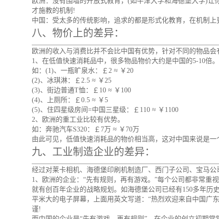
欧洲：没有围墙的开放式教育，(如牛津大学和海德堡大学)
才施教的机制!
中国：受太多的传统影响，追求的都是形式化教育，在机制上
八、物价上的差异：
欧洲的收入与消费比并不会比中国有优势，针对不同的物品会
1、在低值快速消耗品中，很多物品物价大约是中国的5-10倍。
如：(1)、一瓶旷泉水：￡2 ≈ ￥20
(2)、冰琪淋：￡2.5 ≈ ￥25
(3)、街边普通T恤：￡10 ≈ ￥100
(4)、上厕所：￡0.5 ≈ ￥5
(5)、住四星级房间=中国三星级：￡110 ≈ ￥1100
2、欧洲的重工业比较有优势。
如：奔驰汽车S320：￡7万 ≈ ￥70万
由此可见，低值快速消耗品的物价相当高，这对中国来说是一
九、工业制造企业的差异：
经过对莱卡相机、海德堡印刷机制造厂、西门子公司、宝马公
1、欧洲的企业：“先有规则，再有游戏。”每个公司都非常
就有创百年企业的战略规划。如海德堡公司已经有150多年历
平米大的电子屏幕，上面用英文写道：“热烈欢迎来自中国广
谨!
而中国的企业是“先有游戏，再有规则”。在企业的创立初期