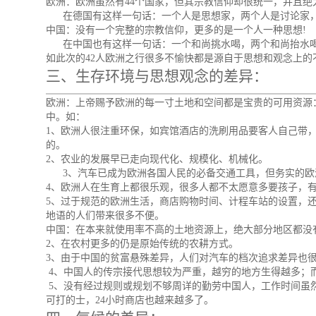
欧洲：欧洲虽然有44个国家，但其宗教信仰却很统一，并且绝大
在
德国
有这样一句话：一个人是思想家，两个人是讨论家
中国：没有一个完整的宗教信仰，更多的是一个人一种思想!
在中国也有这样一句话：一个和尚挑水喝，两个和尚抬水喝
如此次的42人欧洲之行很多不愉快都是源自于思想和观念上的
三、生存环境与思想观念的差异：
欧洲：上帝赐予欧洲的每一寸土地和空间都是宝贵的可用资源
中。如：
1、欧洲人很注重环保，如宾馆酒店的洗刷用品要客人自己带
的。
2、农业的发展早已走向现代化、规模化、机械化。
3、汽车已成为欧洲各国人民的必备交通工具，但务实的欧
4、欧洲人在生育上都很乐观，很多人都不太愿意多要孩子，
5、过于规范的欧洲生活，商店购物时间、计程车站的设置，
地语的人们带来很多不便。
中国：在本来就使用率不高的土地资源上，绝大部分地区都没
2、在农村更多的仍是原始传统的农耕方式。
3、由于中国的贫富悬殊差异，人们对汽车的档次追求差异也
4、中国人的传宗接代思想较为严重，越穷的地方生得越多；
5、没有经过规则或规划不够周详的勤劳中国人，工作时间虽
可打的士，24小时商店也越来越多了。