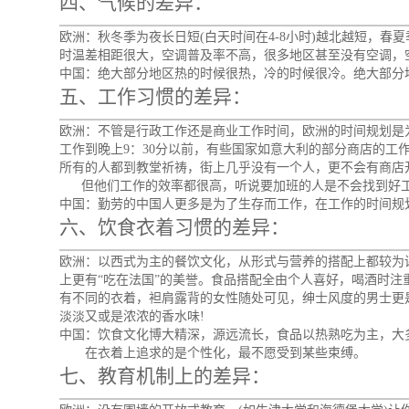
四、气候的差异：
欧洲：秋冬季为夜长日短(白天时间在4-8小时)越北越短，春夏季为
时温差相距很大，空调普及率不高，很多地区甚至没有空调，
中国：绝大部分地区热的时候很热，冷的时候很冷。绝大部分
五、工作习惯的差异：
欧洲：不管是行政工作还是商业工作时间，欧洲的时间规划是
工作到晚上9：30分以前，有些国家如意大利的部分商店的工作时
所有的人都到教堂祈祷，街上几乎没有一个人，更不会有商店
但他们工作的效率都很高，听说要加班的人是不会找到好工
中国：勤劳的中国人更多是为了生存而工作，在工作的时间规
六、饮食衣着习惯的差异：
欧洲：以西式为主的餐饮文化，从形式与营养的搭配上都较为
上更有“吃在法国”的美誉。食品搭配全由个人喜好，喝酒时注
有不同的衣着，袒肩露背的女性随处可见，绅士风度的男士更
淡淡又或是浓浓的香水味!
中国：饮食文化博大精深，源远流长，食品以热熟吃为主，大
在衣着上追求的是个性化，最不愿受到某些束缚。
七、教育机制上的差异：