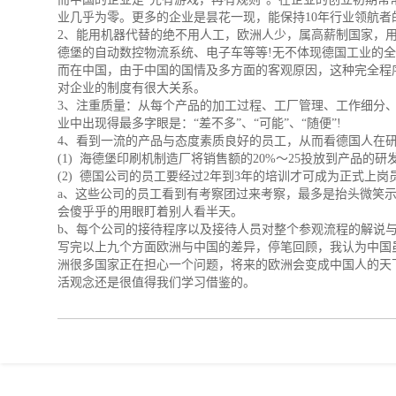
业几乎为零。更多的企业是昙花一现，能保持10年行业领航者
2、能用机器代替的绝不用人工，欧洲人少，属高薪制国家，
德堡的自动数控物流系统、电子车等等!无不体现
德国
工业的全
而在中国，由于中国的国情及多方面的客观原因，这种完全程
对企业的制度有很大关系。
3、注重质量：从每个产品的加工过程、工厂管理、工作细分
业中出现得最多字眼是：“差不多”、“可能”、“随便”!
4、看到一流的产品与态度素质良好的员工，从而看
德国
人在
(1) 海德堡印刷机制造厂将销售额的20%～25投放到产品
(2)
德国
公司的员工要经过2年到3年的培训才可成为正式上岗
a、这些公司的员工看到有考察团过来考察，最多是抬头微笑
会傻乎乎的用眼盯着别人看半天。
b、每个公司的接待程序以及接待人员对整个参观流程的解说
写完以上九个方面欧洲与中国的差异，停笔回顾，我认为中国
洲很多国家正在担心一个问题，将来的欧洲会变成中国人的天
活观念还是很值得我们学习借鉴的。